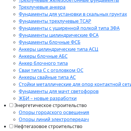
Трехлучевые железобетонные фундаменты
Трехлучевые анкера
Фундаменты для установки в скальных грунтах
Фундаменты трехлучевые ТСАР
Фундаменты с уширенной полкой типа ЗФА
Фундаменты цилиндрические ФСА
Фундаменты блочные ФСБ
Анкеры цилиндрические типа АСЦ
Анкеры блочные АБС
Анкер блочного типа
Сваи типа С с оголовком ОС
Анкеры свайные типа АС
Стойки металлические для опор контактной сет
Фундаменты для мачт светофоров
ЖБИ – новые разработки
Энергетическое строительство
Опоры городского освещения
Опоры линий электропередач
Нефтегазовое строительство