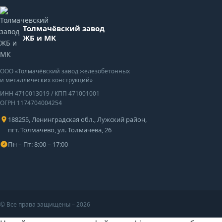
Толмачёвский завод
ЖБ и МК
ООО «Толмачёвский завод железобетонных
и металлических конструкций»
ИНН 4710013019
/
КПП 471001001
ОГРН 1174704004254
188255, Ленинградская обл., Лужский район,
пгт. Толмачево, ул. Толмачева, 26
Пн – Пт: 8:00 – 17:00
©
Все права защищены – 2026