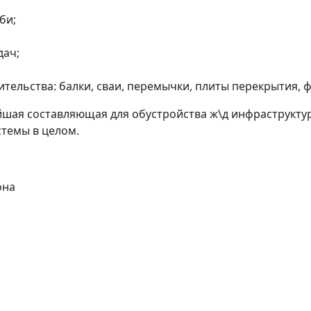
би;
дач;
ельства: балки, сваи, перемычки, плиты перекрытия, 
йшая составляющая для обустройства ж\д инфраструкту
темы в целом.
она