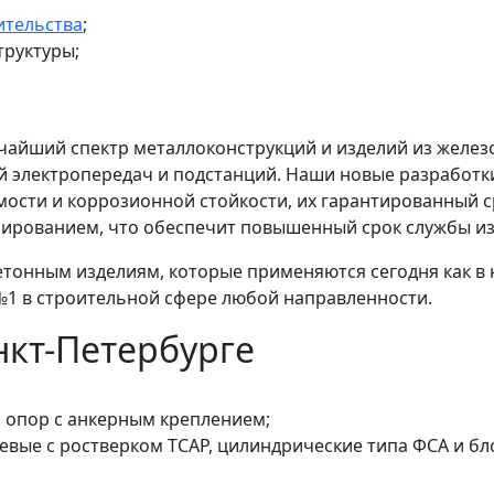
ительства
;
руктуры;
айший спектр металлоконструкций и изделий из железо
ий электропередач и подстанций. Наши новые разрабо
сти и коррозионной стойкости, их гарантированный ср
рованием, что обеспечит повышенный срок службы изде
тонным изделиям, которые применяются сегодня как в н
 №1 в строительной сфере любой направленности.
нкт-Петербурге
я опор с анкерным креплением;
евые с ростверком ТСАР, цилиндрические типа ФСА и бл