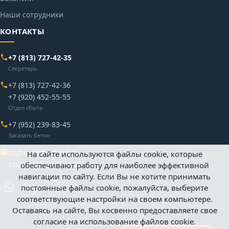
Наши сотрудники
КОНТАКТЫ
+7 (813) 727-42-35
Секретарь
+7 (813) 727-42-36
+7 (920) 452-55-55
Отдел сбыта
+7 (952) 239-83-45
Заказать бетон
tzgbimk@tzgbimk.ru
На сайте используются файлы cookie, которые
secrettzgbimk@yandex.ru
обеспечивают работу для наиболее эффективной
навигации по сайту. Если Вы не хотите принимать
постоянные файлы cookie, пожалуйста, выберите
соответствующие настройки на своем компьютере.
Оставаясь на сайте, Вы косвенно предоставляете свое
согласие на использование файлов cookie.
©
Все права защищены – 2026