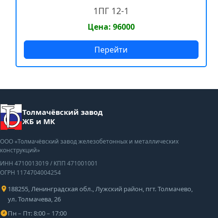
1ПГ 12-1
Цена: 96000
Перейти
Толмачёвский завод
ЖБ и МК
ООО «Толмачёвский завод железобетонных и металлических
конструкций»
ИНН 4710013019
/
КПП 471001001
ОГРН 1174704004254
188255, Ленинградская обл., Лужский район, пгт. Толмачево,
ул. Толмачева, 26
Пн – Пт: 8:00 – 17:00