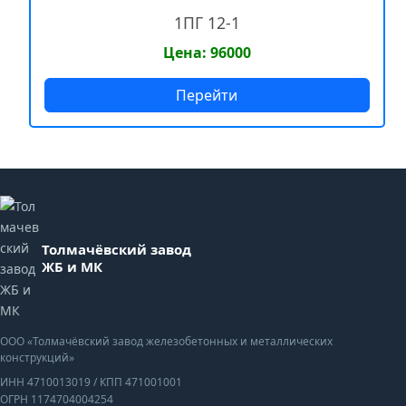
1ПГ 12-1
Цена: 96000
Перейти
Толмачёвский завод
ЖБ и МК
ООО «Толмачёвский завод железобетонных и металлических
конструкций»
ИНН 4710013019
/
КПП 471001001
ОГРН 1174704004254