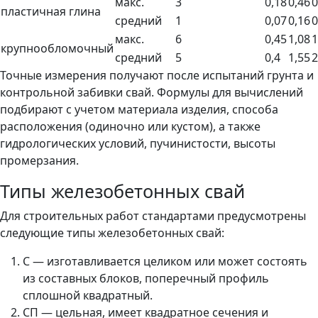
макс.
3
0,18
0,46
0
пластичная глина
средний
1
0,07
0,16
0
макс.
6
0,45
1,08
1
крупнообломочный
средний
5
0,4
1,55
2
Точные измерения получают после испытаний грунта и
контрольной забивки свай. Формулы для вычислений
подбирают с учетом материала изделия, способа
расположения (одиночно или кустом), а также
гидрологических условий, пучинистости, высоты
промерзания.
Типы железобетонных свай
Для строительных работ стандартами предусмотрены
следующие типы железобетонных свай:
С — изготавливается целиком или может состоять
из составных блоков, поперечный профиль
сплошной квадратный.
СП — цельная, имеет квадратное сечения и