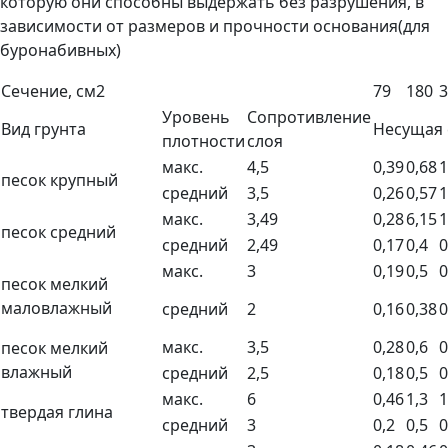
которую они способны выдержать без разрушения, в
зависимости от размеров и прочности основания(для
буронабивных)
Сечение, см2
79
180
3
Уровень
Сопротивление
Вид грунта
Несущая 
плотности
слоя
макс.
4,5
0,39
0,68
1
песок крупный
средний
3,5
0,26
0,57
1
макс.
3,49
0,28
6,15
1
песок средний
средний
2,49
0,17
0,4
0
макс.
3
0,19
0,5
0
песок мелкий
маловлажный
средний
2
0,16
0,38
0
макс.
3,5
0,28
0,6
0
песок мелкий
влажный
средний
2,5
0,18
0,5
0
макс.
6
0,46
1,3
1
твердая глина
средний
3
0,2
0,5
0